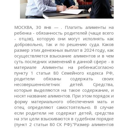
МОСКВА, 30 янв — . Платить алименты на ребенка - обязанность родителей (чаще всего - отцов), которую они могут исполнять как добровольно, так и по решению суда. Каков размер этих денежных выплат в 2024 году, как осуществляется взыскание алиментов и в чем суть последних изменений в данной сфере - в материале .Алименты на ребенкаСогласно пункту 1 статьи 80 Семейного кодекса РФ, родители обязаны содержать своих несовершеннолетних детей. Средства, которые выделяются на такое содержание, и носят название алиментов. При этом порядок и форму материального обеспечения мать и отец определяют самостоятельно. В случае если родители не содержат детей, средства на эти цели взыскиваются в судебном порядке (пункт 2 статьи 80 СК РФ).“Размер алиментов на несовершеннолетних детей устанавливается либо алиментным соглашение, либо судом. Обычно суд определяет размер алиментов в долях от дохода родителей в зависимости от количества детей, - говорит доцент Финансового университета при Правительстве РФ Оксана Васильева. - Алименты по соглашению не могут быть меньше суммы, которая взыскивается судом. Минимальный размер законодательством в настоящее время не установлен и зависит от доходов плательщика”.Кто имеет право на алиментыАлименты полагаются не только детям, рожденным в браке, но появившимся вне семьи, при условии, что родство ребенка и человека, с которого взыскивается плата, подтверждено или доказано.Кроме родителя, с которым остался ребенок, подать на ежемесячные алименты на несовершеннолетнего могут:“Следует отметить, что законодательством защищены не только права несовершеннолетних детей, но и права женщин в период беременности и в течение трех лет со дня рождения ребенка, - добавляет Владимир Чупраков, адвокат, член Совета молодых адвокатов Адвокатской палаты Кировской области. - В силу статьи 89 Семейного кодекса супруги обязаны материально поддерживать друг друга. Если супругам не удалось достигнуть соглашения по данному вопросу, то жена во время своей беременности, а также в течение трех лет со дня рождения их общего ребенка имеет право требовать алименты в судебном порядке. При этом размер алиментов определяется судом на основании материального и семейного положения супругов (бывших супругов) и других заслуживающих внимания интересов сторон”.До какого возраста платят алиментыРодители обязаны платить алименты на ребенка, пока ему не исполнилось 18 лет, а иногда и после 18-ти, если он нетрудоспособен и нуждается в помощи.Однако, если ребенок до 18 лет вступит в брак, то с родителя снимают обязанности по его материальному обеспечению. Также это происходит в случае если несовершеннолетний, достигший 16 лет, объявляется полностью дееспособным (эмансипированным), если он работает по трудовому договору, или с согласия родителей, усыновителей или попечителя занимается предпринимательской деятельностью.Кроме того согласно статье 120 СК РФ выплата алиментов прекращается при усыновлении (удочерении) ребенка, на содержание которого взыскивались средства, или же со смертью лица, получающего алименты, либо того, кто обязан их уплачивать. "Кроме случаев, предусмотренных ч. 3 ст. 137 СК РФ, при сохранении личных неимущественных и имущественных прав и обязанностей, это указывается в решении суда об усыновлении”, - уточняет Валентин Лупу.Уплата алиментов— Алименты можно взыскать как в принудительном порядке через суд, так и добровольно — путем заключения соглашение об уплате средств, — рассказала семейный юрист Евгения Сергеева.ДобровольнаяНа основании главы 16 Семейного кодекса РФ родители или законные представители ребенка могут заключить соглашение об уплате алиментов. Оно должно устанавливать размер, условия и порядок выплаты средств на содержание несовершеннолетнего.Изменить документ или отказаться от исполнения соглашения в одностороннем порядке нельзя. А размер алиментов при этом не должен быть ниже суммы, которую мог бы назначить суд. “При этом в случае существенного изменения материального или семейного положения любая сторона такого соглашения может обратится с иском в суд об изменении или расторжении соглашения”, - говорит Валентин Лупу.Алименты по условиям соглашения могут уплачиваться:Также допускается сочетание различных вариантов уплаты алиментов.В соглашении может быть прописан и порядок индексации выплат. Если этот момент не оговорен, алименты нужно индексировать соответственно увеличению прожиточного минимума на ребенка.- Соглашение об уплате алиментов заключается в письменной форме и должно быть нотариально удостоверено, иначе оно признается недействительным. Средства, которые были добровольно перечислены для ребенка в отсутствие такого соглашения, алиментами не признаются. Но есть исключение. Если обязанное лицо перечисляет денежные средства с пометкой в назначении платежа "алименты" или "на содержание ребенка", то в дальнейшем суд и/или судебный пристав-исполнитель учтет данные суммы при расчете задолженности по алиментам, - уточняет Яна Воробьева, адвокат, член Московской областной коллегии адвокатов.“Если предусмотренные соглашением условия предоставления содержания несовершеннолетнему ребенку существенно нарушают его интересы, соглашение может быть признано судом недействительным по требованию законного представителя ребенка, органа опеки и попечительства или прокурора”, - говорит Оксана Васильева.По исполнительным листам и судебным приказамЕсли договориться по поводу выплаты алиментов на ребенка не получается, то родитель, с которым остается ребенок, имеет право обратиться в мировой или районный суд за помощью во взыскании. Для таких случаев существуют упрощенная процедура — с выдачей судебного приказа (в мировом суде) и обычная — через подачу искового заявления о взыскании (в районном суде).Первый вариант применяется, когда известно место проживания и работы родителя, уклоняющегося от исполнения своих обязанностей, а также сумма его доходов. В этом случае законному представителю ребенка достаточно лишь написать заявление о выдаче судебного приказа и подать его в мировой суд. Оно будет рассматриваться в упрощенном порядке, без вызова второй стороны. При этом выплаты назначаются только в долях от доходов.Если же при установлении места жительства алиментщика возникают проблемы или же достоверно неизвестно, чем он зарабатывает себе на жизнь, а также в том случае, если он не признает своего родства с ребенком или же не хочет выделять средства на его содержание, второму родителю придется подавать иск о взыскании алиментов.Как подать на алиментыВне зависимости от того, удалось ли родителям прийти к соглашению по вопросам алиментов, первый шаг в данном процессе - это сбор необходимых бумаг. Соглашение об уплате алиментов заключается у нотариуса (здесь же можно уточнить и необходимые для этого справки и документы), заявление о выдаче судебного приказа или исковое заявление в суд можно составить самостоятельно либо при помощи юриста.“Во втором случае в документе обязательно должны быть указаны следующие данные: адрес суда и его название, ФИО истца и ответчика, дата и место рождения, место жительства один из идентификаторов (СНИЛС, ИНН или паспорт), а также кратко изложена суть требований, их обоснование, сумма и расчет запрашиваемых алиментов”, - отмечает Яна Воробьева.В том случае, когда родителям удалось решить данный вопрос мирно, будущий плательщик алиментов может направить соответствующие письменное заявление в бухгалтерию по месту своей работы. В таком документе нужно указать, с какого времени и какую сумму нужно удерживать из его зарплаты, а также реквизиты, по которым эти деньги следует передать получателю.“Помните, что при образовании задолженности по вине лица, которое обязано уплачивать алименты по соответствующему соглашению, виновник несет ответственность в порядке, предусмотренном этим документом”, - напоминает Оксана Васильева.Куда обращатьсяКогда речь идет о соглашении об уплате алиментов, гражданам необходимо обратиться к нотариусу. В ином случае истец должен самостоятельно решить, в какой именно суд он будет подавать заявление. Это может орган правосудия по месту его жительства. а также по месту жительства ответчика.Также истцу предстоит решить, куда именно - в мировой или районный суд - ему необходимо обратиться. К мировому судье по вопросам алиментов обращаются тогда, когда между сторонами нет дополнительных противоречий противоречий и алименты взыскивается в долевом выражении. Если спорные моменты имеются, то решать вопрос, скорей всего, придется в районном суде.Необходимые документыАктуальный перечень документов, которые нужны для оформления соглашения об уплате алиментов, можно уточнить непосредственно у нотариуса. Чаще всего сторонам необходимы:По словам Яны Воробьевой, для обращения в суд необходимо подготовить следующие документы:В случае если доход ответчика сложно точно определить, вместе с заявлением нужно предоставить расчет средств, которые, по мнению истца, необходимы для содержания ребенка. При этом нужно приложить документальное обоснование этих трат (например, чеки).Если же ответчик не скрывается от уплаты алиментов, но хочет высказать свое мнение по этому поводу в суде, он должен представить:СрокиКак гласит статья 126 Гражданского процессуального кодекса РФ, судебный приказ выносится в течение 5 дней после поступления заявления. В этом же документе прописано, что в пятидневный срок с момента вынесения приказа его копия попадает не только к истцу, но и к должнику. После этого у второй стороны есть 10 дней на то, чтобы представить свои возражения (если таковые у него, конечно же, имеются).Если же вопрос об алиментах решается в районном суде, то после поступления искового заявления срок рассмотрения дела в большинстве случаев составляет не больше месяца. Этот период может быть увеличен вдвое, если судье пришлось столкнуться с большими сложностями. “В некоторых случаях суды могут вынести постановление о взыскании алиментов до вынесения решения о взыскании алиментов, т.е. до рассмотрения по существу. Как правило, это делается в случаях, если имеются основания полагать, что плательщик не