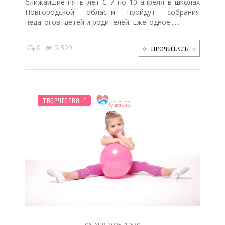
ближайшие пять лет С 7 по 10 апреля в школах
Новгородской области пройдут собрания
педагогов, детей и родителей. Ежегодное......
0
5 329
ПРОЧИТАТЬ
СЕМЬЯ
ДЕТЯМ
НОВОСТИ МИРА
ШКОЛЬНИК
ПЛАНИРОВАНИЕ
РЕБЕНОК
ЖИЛЬЕ
ТВОРЧЕСТВО
/
/
/
/
/
/
/