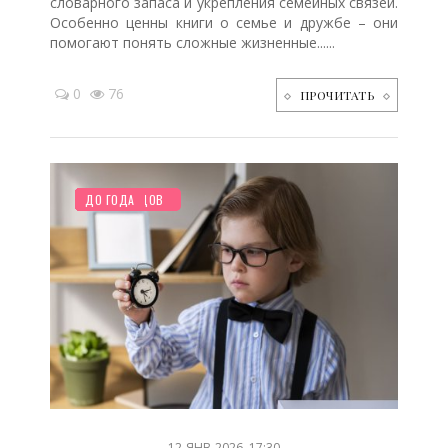
словарного запаса и укрепления семейных связей.
Особенно ценны книги о семье и дружбе – они
помогают понять сложные жизненные......
0
76
ПРОЧИТАТЬ
НОВОСТИ МИРА
ПЛАНИРОВАНИЕ
ПРАЗДНИКИ
РЕБЕНОК
ШКОЛЬНИК
ТВОРЧЕСТВО
СЕМЬЯ
ОТДЫХ
ХОББИ
ЖИЛЬЕ
СТАРШЕ ГОДА
СТАТЬИ
ПОКУПКИ
ПОСЛЕ РОДОВ
МУЗЫКА
ДО ГОДА
/
/
/
/
/
/
/
/
/
/
/
/
/
/
/
12-ЯНВ-2026, 17:30