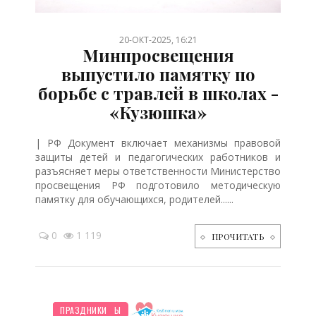
/
/
/
/
/
/
/
/
20-ОКТ-2025, 16:21
Минпросвещения
выпустило памятку по
борьбе с травлей в школах -
«Кузюшка»
| РФ Документ включает механизмы правовой
защиты детей и педагогических работников и
разъясняет меры ответственности Министерство
просвещения РФ подготовило методическую
памятку для обучающихся, родителей......
0
1 119
ПРОЧИТАТЬ
НОВОСТИ МИРА
ПЛАНИРОВАНИЕ
ОТДЫХ
ДЕТЯМ
ШКОЛЬНИК
МУЛЬТФИЛЬМЫ
ПРАЗДНИКИ