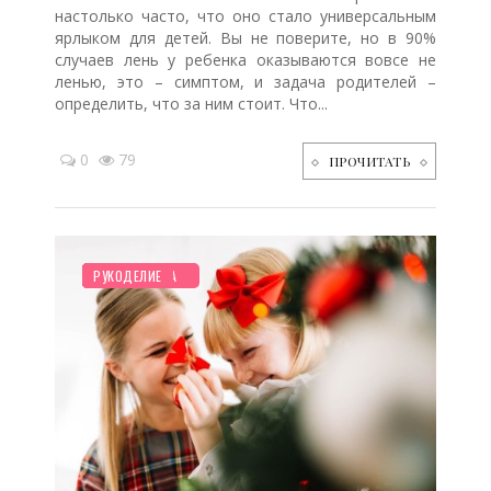
настолько часто, что оно стало универсальным
ярлыком для детей. Вы не поверите, но в 90%
случаев лень у ребенка оказываются вовсе не
ленью, это – симптом, и задача родителей –
определить, что за ним стоит. Что...
0
79
ПРОЧИТАТЬ
НОВОСТИ МИРА
СЕМЬЯ
ПЛАНИРОВАНИЕ
МУЛЬТФИЛЬМЫ
ДЕТЯМ
БЕРЕМЕННОСТЬ
ЗДОРОВЬЕ
КРАСОТА
РЕБЕНОК
ТВОРЧЕСТВО
ПРАЗДНИКИ
ПСИХОЛОГИЯ
СТАРШЕ ГОДА
МУЗЫКА
РУКОДЕЛИЕ