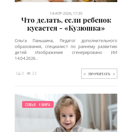
14-АПР-2026, 17:30
Что делать, если ребенок
кусается - «Кузюшка»
Ольга Паньшина, Педагог дополнительного
образования, специалист по раннему развитию
детей Изображение сгенерировано ИИ
14.04.2026...
0
23
ПРОЧИТАТЬ
ДЕТЯМ
СТАРШЕ ГОДА
МУЛЬТФИЛЬМЫ
НОВОСТИ МИРА
СЕМЬЯ