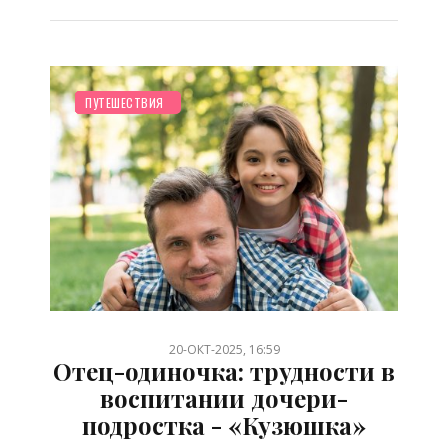
НОВОСТИ МИРА
ПЛАНИРОВАНИЕ
СТАРШЕ ГОДА
СЕМЬЯ
ПСИХОЛОГИЯ
ТВОРЧЕСТВО
ОТДЫХ
ПУТЕШЕСТВИЯ
/
/
/
/
/
/
/
20-ОКТ-2025, 16:59
Отец-одиночка: трудности в
воспитании дочери-
подростка - «Кузюшка»