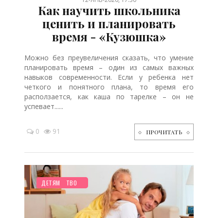
Как научить школьника
ценить и планировать
время - «Кузюшка»
Можно без преувеличения сказать, что умение
планировать время – один из самых важных
навыков современности. Если у ребенка нет
четкого и понятного плана, то время его
расползается, как каша по тарелке – он не
успевает......
0
91
ПРОЧИТАТЬ
НОВОСТИ МИРА
ПЛАНИРОВАНИЕ
РЕБЕНОК
ДО ГОДА
СТАРШЕ ГОДА
СЕМЬЯ
ЗДОРОВЬЕ
ПСИХОЛОГИЯ
ДОМ
ТВОРЧЕСТВО
ОТДЫХ
ДЕТЯМ