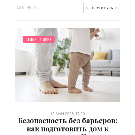
0
27
ПРОЧИТАТЬ
ПЛАНИРОВАНИЕ
ДЕТЯМ
ДО ГОДА
НОВОСТИ МИРА
СЕМЬЯ
/
/
/
/
12-МАЙ-2026, 17:30
Безопасность без барьеров:
как подготовить дом к