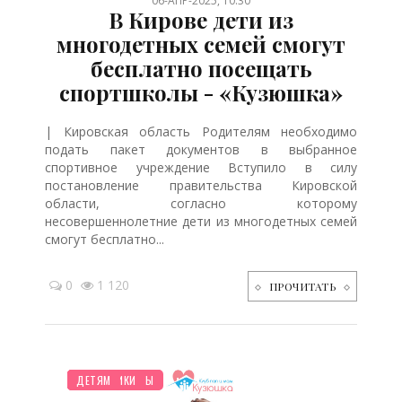
06-АПР-2025, 10:30
В Кирове дети из
многодетных семей смогут
бесплатно посещать
спортшколы - «Кузюшка»
| Кировская область Родителям необходимо
подать пакет документов в выбранное
спортивное учреждение Вступило в силу
постановление правительства Кировской
области, согласно которому
несовершеннолетние дети из многодетных семей
смогут бесплатно...
0
1 120
ПРОЧИТАТЬ
ДО ГОДА
НОВОСТИ МИРА
ОТДЫХ
ПЛАНИРОВАНИЕ
СЕМЬЯ
МУЛЬТФИЛЬМЫ
ПРАЗДНИКИ
ДЕТЯМ