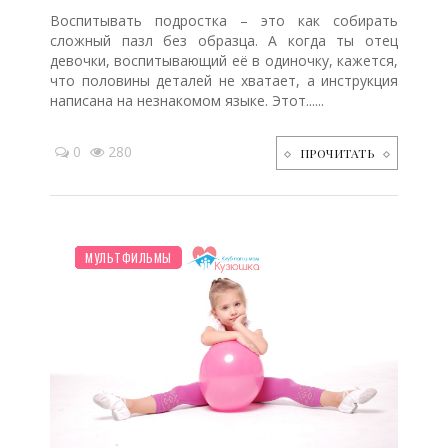
Воспитывать подростка – это как собирать
сложный пазл без образца. А когда ты отец
девочки, воспитывающий её в одиночку, кажется,
что половины деталей не хватает, а инструкция
написана на незнакомом языке. Этот......
0
280
ПРОЧИТАТЬ
НОВОСТИ МИРА
БЕРЕМЕННОСТЬ
ПЛАНИРОВАНИЕ
ДО ГОДА
ШКОЛЬНИК
ЗДОРОВЬЕ
ТВОРЧЕСТВО
ДЕТЯМ
МУЛЬТФИЛЬМЫ