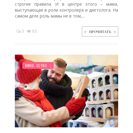
строгие правила. И в центре этого – мама,
выступающая в роли контролера и диетолога. На
самом деле роль мамы не в том,...
0
83
ПРОЧИТАТЬ
НОВОСТИ МИРА
ПЛАНИРОВАНИЕ
ПРАЗДНИКИ
ЗДОРОВЬЕ
ЖИЛЬЕ
СЕМЬЯ
ДЕТЯМ
ДО ГОДА
ПСИХОЛОГИЯ
ДОМ
ПОКУПКИ
ТВОРЧЕСТВО
КИНО
/
/
/
/
/
/
/
/
/
/
/
/