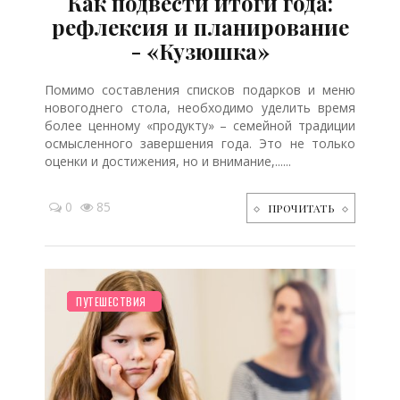
Как подвести итоги года:
рефлексия и планирование
- «Кузюшка»
Помимо составления списков подарков и меню
новогоднего стола, необходимо уделить время
более ценному «продукту» – семейной традиции
осмысленного завершения года. Это не только
оценки и достижения, но и внимание,......
0
85
ПРОЧИТАТЬ
НОВОСТИ МИРА
ОТДЫХ
СТАРШЕ ГОДА
РЕБЕНОК
ТВОРЧЕСТВО
СЕМЬЯ
ПЛАНИРОВАНИЕ
ПОСЛЕ РОДОВ
СТАТЬИ
ПУТЕШЕСТВИЯ