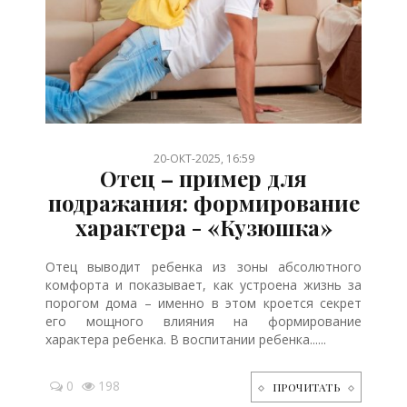
/
/
/
/
/
/
/
/
/
/
/
20-ОКТ-2025, 16:59
Отец – пример для
подражания: формирование
характера - «Кузюшка»
Отец выводит ребенка из зоны абсолютного
комфорта и показывает, как устроена жизнь за
порогом дома – именно в этом кроется секрет
его мощного влияния на формирование
характера ребенка. В воспитании ребенка......
0
198
ПРОЧИТАТЬ