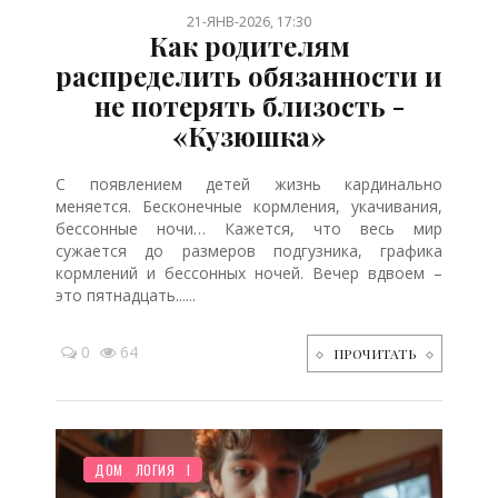
21-ЯНВ-2026, 17:30
Как родителям
распределить обязанности и
не потерять близость -
«Кузюшка»
С появлением детей жизнь кардинально
меняется. Бесконечные кормления, укачивания,
бессонные ночи… Кажется, что весь мир
сужается до размеров подгузника, графика
кормлений и бессонных ночей. Вечер вдвоем –
это пятнадцать......
0
64
ПРОЧИТАТЬ
НОВОСТИ МИРА
ЗДОРОВЬЕ
ПЛАНИРОВАНИЕ
РЕБЕНОК
ОТДЫХ
МУЛЬТФИЛЬМЫ
ДЕТЯМ
ЖИЛЬЕ
СЕМЬЯ
ПОКУПКИ
ТВОРЧЕСТВО
ПСИХОЛОГИЯ
ДОМ