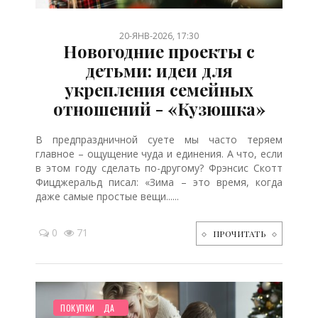
/
/
/
/
/
/
/
/
/
/
/
/
/
/
20-ЯНВ-2026, 17:30
Новогодние проекты с
детьми: идеи для
укрепления семейных
отношений - «Кузюшка»
В предпраздничной суете мы часто теряем
главное – ощущение чуда и единения. А что, если
в этом году сделать по-другому? Фрэнсис Скотт
Фицджеральд писал: «Зима – это время, когда
даже самые простые вещи......
0
71
ПРОЧИТАТЬ
НОВОСТИ МИРА
РЕБЕНОК
ПЛАНИРОВАНИЕ
СТАТЬИ
ДОМ
ОТДЫХ
БЕРЕМЕННОСТЬ
ЗДОРОВЬЕ
СЕМЬЯ
ТВОРЧЕСТВО
ХОББИ
КРАСОТА
ДО ГОДА
РУКОДЕЛИЕ
ДЕТЯМ
СТАРШЕ ГОДА
ПОКУПКИ