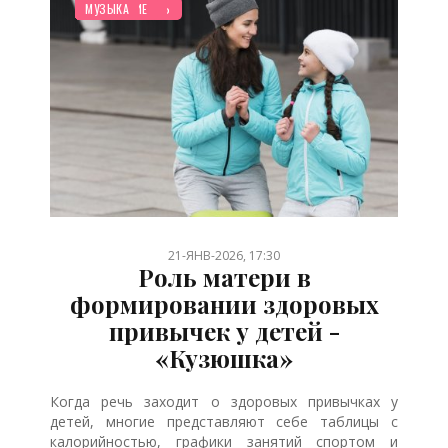
НОВОСТИ МИРА
ЗДОРОВЬЕ
РЕБЕНОК
ТВОРЧЕСТВО
СТАРШЕ ГОДА
ПЛАНИРОВАНИЕ
ДЕТЯМ
СЕМЬЯ
СТАТЬИ
МУЛЬТФИЛЬМЫ
БЕРЕМЕННОСТЬ
ДОМ
ПРАЗДНИКИ
ПСИХОЛОГИЯ
ШКОЛЬНИК
РУКОДЕЛИЕ
ОТДЫХ
ЖИЛЬЕ
МУЗЫКА
/
/
/
/
/
/
/
/
/
/
/
/
/
/
/
/
/
/
21-ЯНВ-2026, 17:30
Роль матери в
формировании здоровых
привычек у детей -
«Кузюшка»
Когда речь заходит о здоровых привычках у
детей, многие представляют себе таблицы с
калорийностью, графики занятий спортом и