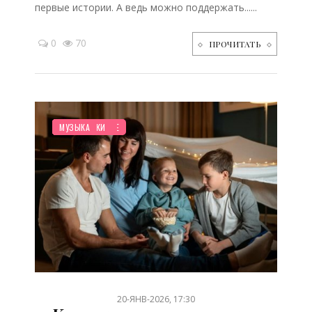
первые истории. А ведь можно поддержать......
0
70
ПРОЧИТАТЬ
НОВОСТИ МИРА
ПЛАНИРОВАНИЕ
ТВОРЧЕСТВО
СЕМЬЯ
ЗДОРОВЬЕ
ОТДЫХ
ДО ГОДА
ДЕТЯМ
КИНО
РЕБЕНОК
СТАТЬИ
ПРАЗДНИКИ
МУЗЫКА
/
/
/
/
/
/
/
/
/
/
/
/
20-ЯНВ-2026, 17:30