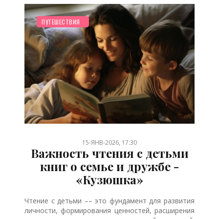
СЕМЬЯ
НОВОСТИ МИРА
РЕБЕНОК
ОТДЫХ
ДЕТЯМ
ПЛАНИРОВАНИЕ
ЗДОРОВЬЕ
МУЛЬТФИЛЬМЫ
СТАТЬИ
СТАРШЕ ГОДА
ШКОЛЬНИК
ДО ГОДА
ПСИХОЛОГИЯ
БЕРЕМЕННОСТЬ
ПУТЕШЕСТВИЯ
/
/
/
/
/
/
/
/
/
/
/
/
/
/
15-ЯНВ-2026, 17:30
Важность чтения с детьми
книг о семье и дружбе -
«Кузюшка»
Чтение с детьми –– это фундамент для развития
личности, формирования ценностей, расширения