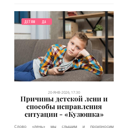
НОВОСТИ МИРА
РЕБЕНОК
ТВОРЧЕСТВО
МУЛЬТФИЛЬМЫ
СЕМЬЯ
ОТДЫХ
ЗДОРОВЬЕ
ДО ГОДА
ПЛАНИРОВАНИЕ
БЕРЕМЕННОСТЬ
СТАРШЕ ГОДА
КРАСОТА
СТАТЬИ
ДЕТЯМ
/
/
/
/
/
/
/
/
/
/
/
/
/
20-ЯНВ-2026, 17:30
Причины детской лени и
способы исправления
ситуации - «Кузюшка»
Слово «лень» мы слышим и произносим