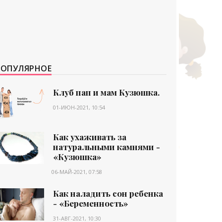
ПОПУЛЯРНОЕ
Клуб пап и мам Кузюшка.
01-ИЮН-2021, 10:54
Как ухаживать за
натуральными камнями -
«Кузюшка»
06-МАЙ-2021, 07:58
Как наладить сон ребенка
- «Беременность»
31-АВГ-2021, 10:30