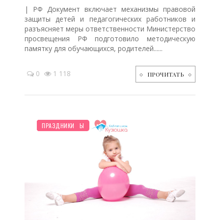
| РФ Документ включает механизмы правовой
защиты детей и педагогических работников и
разъясняет меры ответственности Министерство
просвещения РФ подготовило методическую
памятку для обучающихся, родителей......
0
1 118
ПРОЧИТАТЬ
НОВОСТИ МИРА
ПЛАНИРОВАНИЕ
ОТДЫХ
ДЕТЯМ
ШКОЛЬНИК
МУЛЬТФИЛЬМЫ
ПРАЗДНИКИ