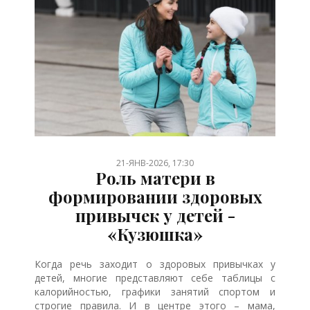
/
/
/
/
/
/
/
/
/
/
/
/
/
/
/
/
/
/
21-ЯНВ-2026, 17:30
Роль матери в
формировании здоровых
привычек у детей -
«Кузюшка»
Когда речь заходит о здоровых привычках у
детей, многие представляют себе таблицы с
калорийностью, графики занятий спортом и
строгие правила. И в центре этого – мама,