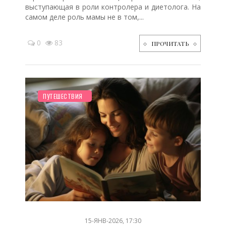
выступающая в роли контролера и диетолога. На
самом деле роль мамы не в том,...
0
83
ПРОЧИТАТЬ
СЕМЬЯ
НОВОСТИ МИРА
РЕБЕНОК
ОТДЫХ
ДЕТЯМ
ПЛАНИРОВАНИЕ
ЗДОРОВЬЕ
МУЛЬТФИЛЬМЫ
СТАТЬИ
СТАРШЕ ГОДА
ШКОЛЬНИК
ДО ГОДА
ПСИХОЛОГИЯ
БЕРЕМЕННОСТЬ
ПУТЕШЕСТВИЯ
/
/
/
/
/
/
/
/
/
/
/
/
/
/
15-ЯНВ-2026, 17:30