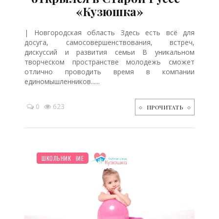
«Кузюшка»
| Новгородская область Здесь есть всё для
досуга, самосовершенствования, встреч,
дискуссий и развития семьи В уникальном
творческом пространстве молодежь сможет
отлично проводить время в компании
единомышленников......
0
623
ПРОЧИТАТЬ
НОВОСТИ МИРА
РЕБЕНОК
ПСИХОЛОГИЯ
ДЕТЯМ
ПЛАНИРОВАНИЕ
СЕМЬЯ
ШКОЛЬНИК