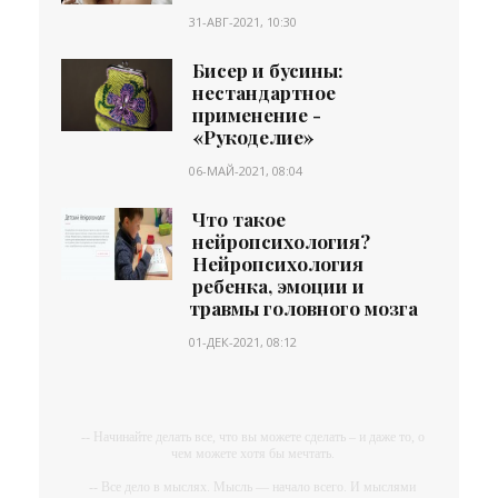
31-АВГ-2021, 10:30
Бисер и бусины:
нестандартное
применение -
«Рукоделие»
06-МАЙ-2021, 08:04
Что такое
нейропсихология?
Нейропсихология
ребенка, эмоции и
травмы головного мозга
01-ДЕК-2021, 08:12
-- Начинайте делать все, что вы можете сделать – и даже то, о
чем можете хотя бы мечтать.
-- Все дело в мыслях. Мысль — начало всего. И мыслями