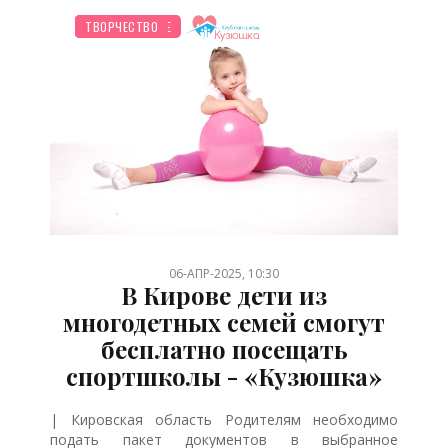
СЕМЬЯ
ДЕТЯМ
НОВОСТИ МИРА
ШКОЛЬНИК
ПЛАНИРОВАНИЕ
РЕБЕНОК
ЖИЛЬЕ
ТВОРЧЕСТВО
/
/
/
/
/
/
/
06-АПР-2025, 10:30
В Кирове дети из
многодетных семей смогут
бесплатно посещать
спортшколы - «Кузюшка»
| Кировская область Родителям необходимо
подать пакет документов в выбранное