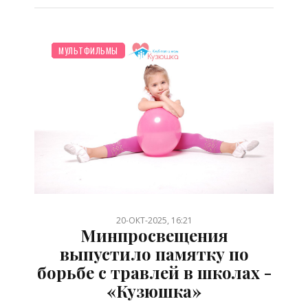
НОВОСТИ МИРА
БЕРЕМЕННОСТЬ
ПЛАНИРОВАНИЕ
ДО ГОДА
ШКОЛЬНИК
ЗДОРОВЬЕ
ТВОРЧЕСТВО
ДЕТЯМ
МУЛЬТФИЛЬМЫ
/
/
/
/
/
/
/
/
20-ОКТ-2025, 16:21
Минпросвещения
выпустило памятку по
борьбе с травлей в школах -
«Кузюшка»