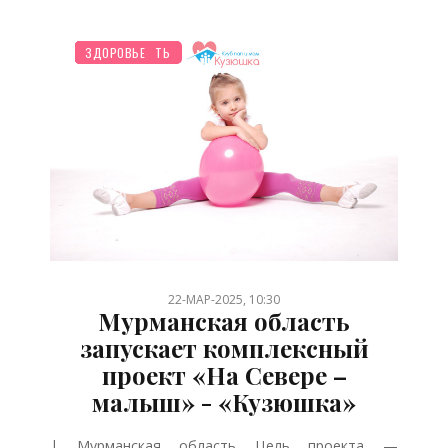
НОВОСТИ МИРА
ПЛАНИРОВАНИЕ
СЕМЬЯ
МУЛЬТФИЛЬМЫ
ПСИХОЛОГИЯ
БЕРЕМЕННОСТЬ
ШКОЛЬНИК
ДЕТЯМ
ЗДОРОВЬЕ
/
/
/
/
/
/
/
/
22-МАР-2025, 10:30
Мурманская область
запускает комплексный
проект «На Севере –
малыш» - «Кузюшка»
| Мурманская область Цель проекта —