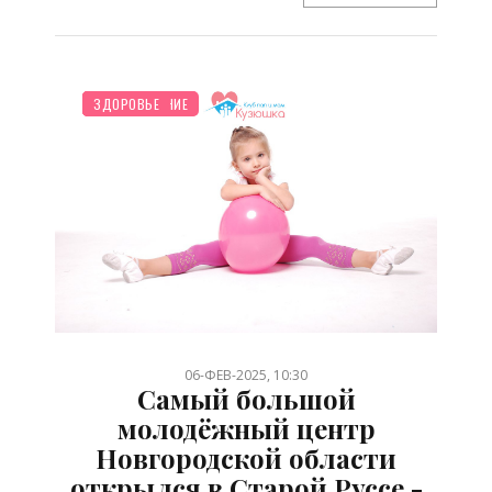
СТАРШЕ ГОДА
НОВОСТИ МИРА
ДЕТЯМ
ШКОЛЬНИК
ПОСЛЕ РОДОВ
ПЛАНИРОВАНИЕ
ЗДОРОВЬЕ
/
/
/
/
/
/
06-ФЕВ-2025, 10:30
Самый большой
молодёжный центр
Новгородской области
открылся в Старой Руссе -