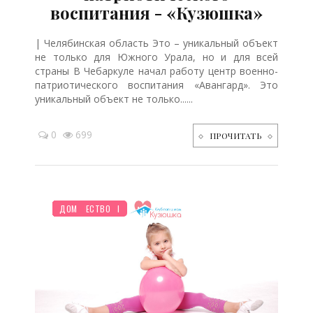
воспитания - «Кузюшка»
| Челябинская область Это – уникальный объект
не только для Южного Урала, но и для всей
страны В Чебаркуле начал работу центр военно-
патриотического воспитания «Авангард». Это
уникальный объект не только......
0
699
ПРОЧИТАТЬ
НОВОСТИ МИРА
ПЛАНИРОВАНИЕ
ДО ГОДА
ПОСЛЕ РОДОВ
МУЛЬТФИЛЬМЫ
ПРАЗДНИКИ
ПОКУПКИ
ШКОЛЬНИК
СЕМЬЯ
ЖИЛЬЕ
ДЕТЯМ
РЕБЕНОК
ТВОРЧЕСТВО
ДОМ