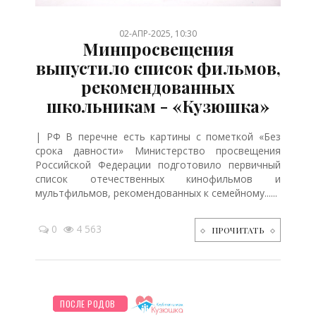
02-АПР-2025, 10:30
Минпросвещения
выпустило список фильмов,
рекомендованных
школьникам - «Кузюшка»
| РФ В перечне есть картины с пометкой «Без
срока давности» Министерство просвещения
Российской Федерации подготовило первичный
список отечественных кинофильмов и
мультфильмов, рекомендованных к семейному......
0
4 563
ПРОЧИТАТЬ
НОВОСТИ МИРА
ПЛАНИРОВАНИЕ
ШКОЛЬНИК
ДЕТЯМ
ПРАЗДНИКИ
ПОСЛЕ РОДОВ