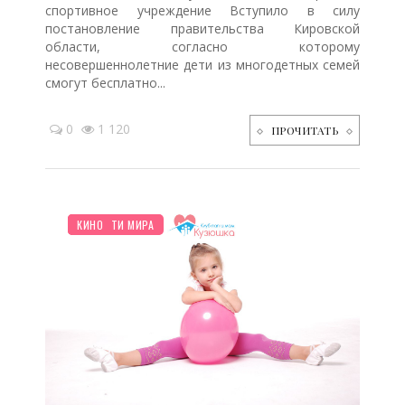
спортивное учреждение Вступило в силу
постановление правительства Кировской
области, согласно которому
несовершеннолетние дети из многодетных семей
смогут бесплатно...
0
1 120
ПРОЧИТАТЬ
ПЛАНИРОВАНИЕ
ШКОЛЬНИК
НОВОСТИ МИРА
КИНО
/
/
/