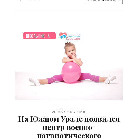
НОВОСТИ МИРА
ПЛАНИРОВАНИЕ
СТАРШЕ ГОДА
ДЕТЯМ
ШКОЛЬНИК
/
/
/
/
26-МАР-2025, 10:30
На Южном Урале появился
центр военно-
патриотического