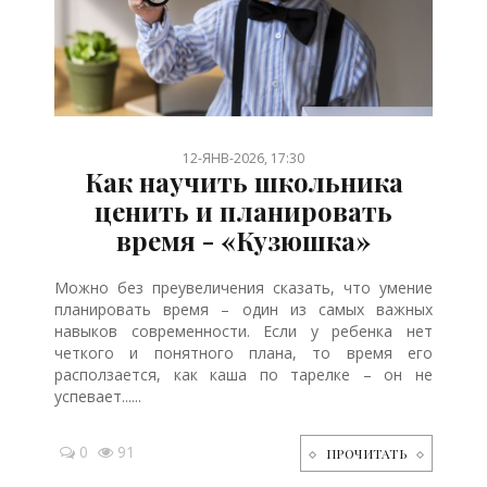
/
/
/
/
/
/
/
/
/
/
/
/
/
/
/
12-ЯНВ-2026, 17:30
Как научить школьника
ценить и планировать
время - «Кузюшка»
Можно без преувеличения сказать, что умение
планировать время – один из самых важных
навыков современности. Если у ребенка нет
четкого и понятного плана, то время его
расползается, как каша по тарелке – он не
успевает......
0
91
ПРОЧИТАТЬ