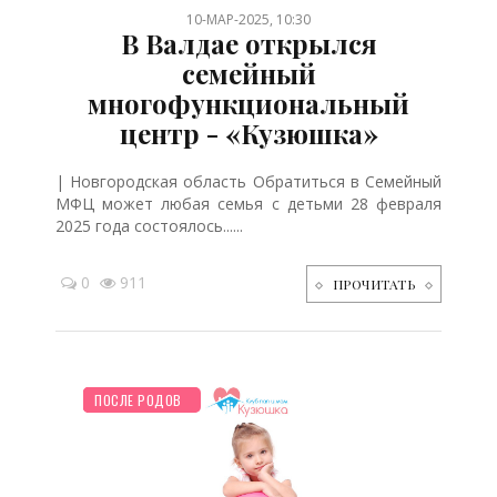
10-МАР-2025, 10:30
В Валдае открылся
семейный
многофункциональный
центр - «Кузюшка»
| Новгородская область Обратиться в Семейный
МФЦ может любая семья с детьми 28 февраля
2025 года состоялось......
0
911
ПРОЧИТАТЬ
НОВОСТИ МИРА
ПЛАНИРОВАНИЕ
ШКОЛЬНИК
ДЕТЯМ
ПОСЛЕ РОДОВ