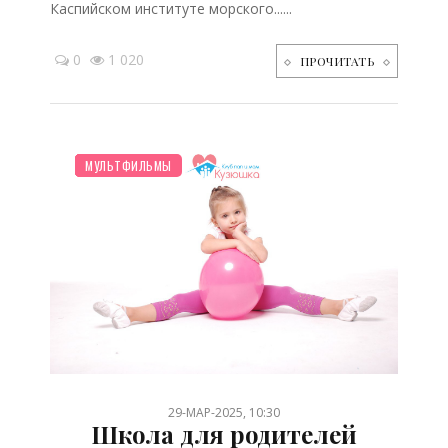
Каспийском институте морского......
0
1 020
ПРОЧИТАТЬ
НОВОСТИ МИРА
ЗДОРОВЬЕ
ДЕТЯМ
ПСИХОЛОГИЯ
ШКОЛЬНИК
ПРАЗДНИКИ
СЕМЬЯ
МУЛЬТФИЛЬМЫ
/
/
/
/
/
/
/
29-МАР-2025, 10:30
Школа для родителей