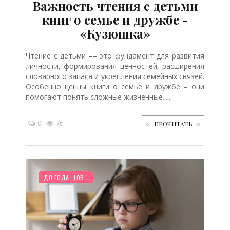
Важность чтения с детьми
книг о семье и дружбе -
«Кузюшка»
Чтение с детьми –– это фундамент для развития
личности, формирования ценностей, расширения
словарного запаса и укрепления семейных связей.
Особенно ценны книги о семье и дружбе – они
помогают понять сложные жизненные......
0
76
ПРОЧИТАТЬ
НОВОСТИ МИРА
ПЛАНИРОВАНИЕ
ПРАЗДНИКИ
РЕБЕНОК
ШКОЛЬНИК
ТВОРЧЕСТВО
СЕМЬЯ
ОТДЫХ
ХОББИ
ЖИЛЬЕ
СТАРШЕ ГОДА
СТАТЬИ
ПОКУПКИ
ПОСЛЕ РОДОВ
МУЗЫКА
ДО ГОДА