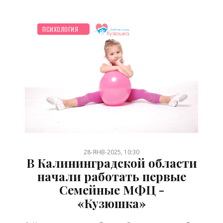
НОВОСТИ МИРА
ЗДОРОВЬЕ
СЕМЬЯ
ШКОЛЬНИК
СТАРШЕ ГОДА
ПСИХОЛОГИЯ
/
/
/
/
/
28-ЯНВ-2025, 10:30
В Калининградской области
начали работать первые
Семейные МФЦ -
«Кузюшка»