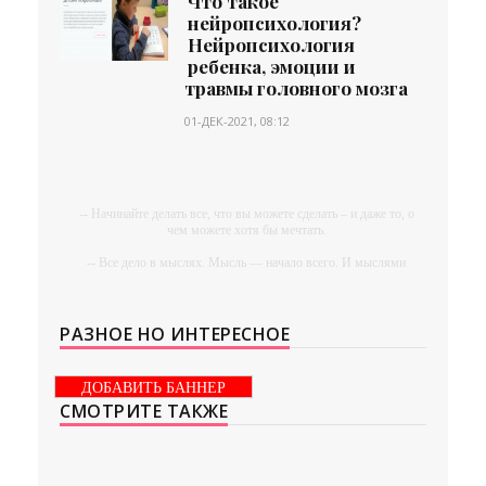
Что такое
нейропсихология?
Нейропсихология
ребенка, эмоции и
травмы головного мозга
01-ДЕК-2021, 08:12
-- Начинайте делать все, что вы можете сделать – и даже то, о
чем можете хотя бы мечтать.
-- Все дело в мыслях. Мысль — начало всего. И мыслями
можно управлять. И поэтому главное дело совершенствования:
работать над мыслями.
-- Идите уверенно по направлению к мечте. Живите той
РАЗНОЕ НО ИНТЕРЕСНОЕ
жизнью, которую вы сами себе придумали.
-- Самое большое богатство — это ум. Самая большая нищета
ДОБАВИТЬ БАННЕР
— глупость. Из всех страхов самый пугающий —
СМОТРИТЕ ТАКЖЕ
самолюбование.
-- Лучшее, что можно сделать с хорошим советом, это
пропустить его мимо ушей. Он никогда не бывает полезен
никому, кроме того, кто его дал.