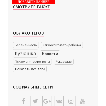
ДОБАВИТЬ БАННЕР
— глупость. Из всех страхов самый пугающий —
СМОТРИТЕ ТАКЖЕ
самолюбование.
-- Лучшее, что можно сделать с хорошим советом, это
пропустить его мимо ушей. Он никогда не бывает полезен
никому, кроме того, кто его дал.
-- Люблю давать советы и очень не люблю, когда их дают мне.
ОБЛАКО ТЕГОВ
Беременность
Как воспитывать ребенка
Кузюшка
Новости
Психологические тесты
Рукоделие
Показать все теги
СОЦИАЛЬНЫЕ СЕТИ