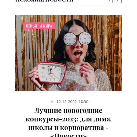
/
/
/
НОВОСТИ МИРА
СЕМЬЯ
12-12-2022, 10:30
Лучшие новогодние
конкурсы-2023: для дома,
к
школы и корпоратива -
«Новости»