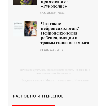
применение -
«Рукоделие»
06-МАЙ-2021, 08:04
Что такое
нейропсихология?
Нейропсихология
ребенка, эмоции и
травмы головного мозга
01-ДЕК-2021, 08:12
-- Начинайте делать все, что вы можете сделать – и даже то, о
чем можете хотя бы мечтать.
-- Все дело в мыслях. Мысль — начало всего. И мыслями
можно управлять. И поэтому главное дело совершенствования:
работать над мыслями.
-- Идите уверенно по направлению к мечте. Живите той
РАЗНОЕ НО ИНТЕРЕСНОЕ
жизнью, которую вы сами себе придумали.
-- Самое большое богатство — это ум. Самая большая нищета