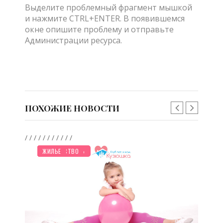
Выделите проблемный фрагмент мышкой
и нажмите CTRL+ENTER. В появившемся
окне опишите проблему и отправьте
Администрации ресурса.
ПОХОЖИЕ НОВОСТИ
/
/
/
/
/
/
/
/
/
/
/
/
/
НОВОСТИ МИРА
ПРАЗДНИКИ
СЕМЬЯ
ПЛАНИРОВАНИЕ
ДЕТЯМ
ДО ГОДА
МУЛЬТФИЛЬМЫ
СТАРШЕ ГОДА
ЗДОРОВЬЕ
БЕРЕМЕННОСТЬ
ТВОРЧЕСТВО
ЖИЛЬЕ