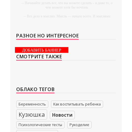
-- Начинайте делать все, что вы можете сделать – и даже то, о
чем можете хотя бы мечтать.
-- Все дело в мыслях. Мысль — начало всего. И мыслями
можно управлять. И поэтому главное дело совершенствования:
работать над мыслями.
-- Идите уверенно по направлению к мечте. Живите той
РАЗНОЕ НО ИНТЕРЕСНОЕ
жизнью, которую вы сами себе придумали.
-- Самое большое богатство — это ум. Самая большая нищета
ДОБАВИТЬ БАННЕР
— глупость. Из всех страхов самый пугающий —
СМОТРИТЕ ТАКЖЕ
самолюбование.
-- Лучшее, что можно сделать с хорошим советом, это
пропустить его мимо ушей. Он никогда не бывает полезен
никому, кроме того, кто его дал.
-- Люблю давать советы и очень не люблю, когда их дают мне.
ОБЛАКО ТЕГОВ
Беременность
Как воспитывать ребенка
Кузюшка
Новости
Психологические тесты
Рукоделие