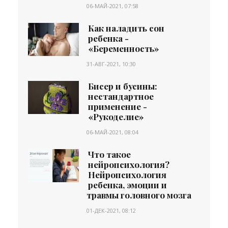
06-МАЙ-2021, 07:58
Как наладить сон
ребенка -
«Беременность»
31-АВГ-2021, 10:30
Бисер и бусины:
нестандартное
применение -
«Рукоделие»
06-МАЙ-2021, 08:04
Что такое
нейропсихология?
Нейропсихология
ребенка, эмоции и
травмы головного мозга
01-ДЕК-2021, 08:12