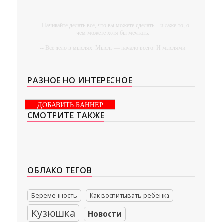
-- Начинайте делать все, что вы можете сделать – и даже то, о
чем можете хотя бы мечтать.
-- Все дело в мыслях. Мысль — начало всего. И мыслями
можно управлять. И поэтому главное дело совершенствования:
работать над мыслями.
-- Идите уверенно по направлению к мечте. Живите той
РАЗНОЕ НО ИНТЕРЕСНОЕ
жизнью, которую вы сами себе придумали.
-- Самое большое богатство — это ум. Самая большая нищета
ДОБАВИТЬ БАННЕР
— глупость. Из всех страхов самый пугающий —
СМОТРИТЕ ТАКЖЕ
самолюбование.
-- Лучшее, что можно сделать с хорошим советом, это
пропустить его мимо ушей. Он никогда не бывает полезен
никому, кроме того, кто его дал.
-- Люблю давать советы и очень не люблю, когда их дают мне.
ОБЛАКО ТЕГОВ
Беременность
Как воспитывать ребенка
Кузюшка
Новости