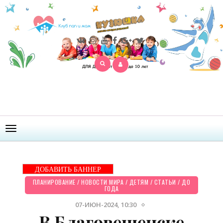
Открыть
меню
ДОБАВИТЬ БАННЕР
ПЛАНИРОВАНИЕ
/
НОВОСТИ МИРА
/
ДЕТЯМ
/
СТАТЬИ
/
ДО
ГОДА
07-ИЮН-2024, 10:30
В Благовещенске