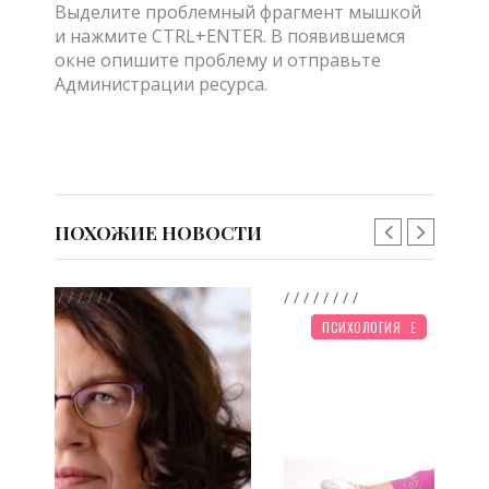
Выделите проблемный фрагмент мышкой
и нажмите CTRL+ENTER. В появившемся
окне опишите проблему и отправьте
Администрации ресурса.
ПОХОЖИЕ НОВОСТИ
/
/
/
/
/
/
/
/
/
/
НОВОСТИ МИРА
ПРАЗДНИКИ
ТВОРЧЕСТВО
ШКОЛЬНИК
ЗДОРОВЬЕ
ОТДЫХ
ПЛАНИРОВАНИЕ
ДЕТЯМ
ПСИХОЛОГИЯ