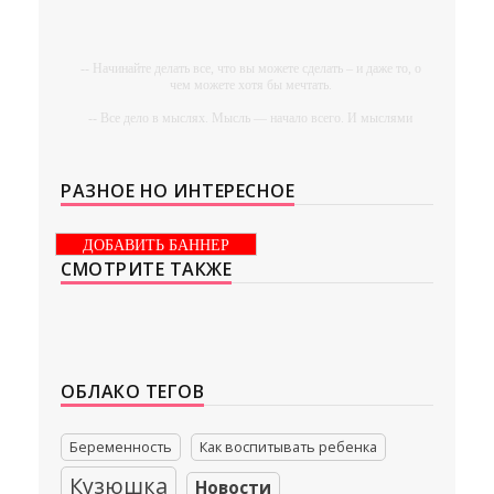
-- Начинайте делать все, что вы можете сделать – и даже то, о
чем можете хотя бы мечтать.
-- Все дело в мыслях. Мысль — начало всего. И мыслями
можно управлять. И поэтому главное дело совершенствования:
работать над мыслями.
-- Идите уверенно по направлению к мечте. Живите той
РАЗНОЕ НО ИНТЕРЕСНОЕ
жизнью, которую вы сами себе придумали.
-- Самое большое богатство — это ум. Самая большая нищета
ДОБАВИТЬ БАННЕР
— глупость. Из всех страхов самый пугающий —
СМОТРИТЕ ТАКЖЕ
самолюбование.
-- Лучшее, что можно сделать с хорошим советом, это
пропустить его мимо ушей. Он никогда не бывает полезен
никому, кроме того, кто его дал.
-- Люблю давать советы и очень не люблю, когда их дают мне.
ОБЛАКО ТЕГОВ
Беременность
Как воспитывать ребенка
Кузюшка
Новости