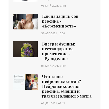
06-МАЙ-2021, 07:58
Как наладить сон
ребенка -
«Беременность»
31-АВГ-2021, 10:30
Бисер и бусины:
нестандартное
применение -
«Рукоделие»
06-МАЙ-2021, 08:04
Что такое
нейропсихология?
Нейропсихология
ребенка, эмоции и
травмы головного мозга
01-ДЕК-2021, 08:12