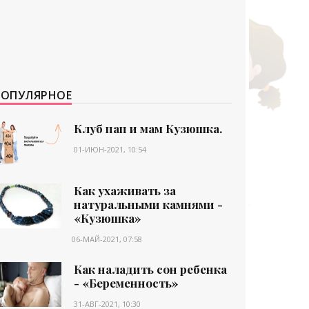
ПОПУЛЯРНОЕ
Клуб пап и мам Кузюшка.
01-ИЮН-2021, 10:54
Как ухаживать за
натуральными камнями -
«Кузюшка»
06-МАЙ-2021, 07:58
Как наладить сон ребенка
- «Беременность»
31-АВГ-2021, 10:30