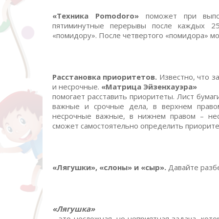
«Техника Pomodoro»
поможет при выпо
пятиминутные перерывы после каждых 25
«помидору». После четвертого «помидора» мо
Расстановка приоритетов.
Известно, что з
и несрочные.
«Матрица Эйзенхауэра»
помогает расставить приоритеты.
Лист бумаг
важные и срочные дела, в верхнем право
несрочные важные, в нижнем правом – не
сможет самостоятельно определить приорите
«Лягушки», «слоны» и «сыр».
Давайте разбе
«Лягушка»
– это несложная, но неприятная задача, кот