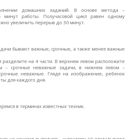
лнении домашних заданий. В основе метода –
 минут работы. Получасовой цикл равен одному
жно увеличить перерыв до 30 минут.
адачи бывают важные, срочные, а также менее важные
и разделите на 4 части. В верхнем левом расположите
м – срочные неважные задачи, в нижнем левом –
срочные неважные.
Глядя на изображение, ребенок
ты для каждого дня.
ремся в терминах известных техник.
орую не хочется выполнять, и поэтому её откладывают