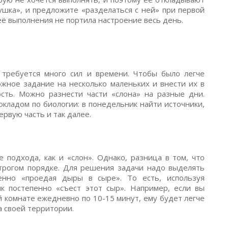
гушка», и предложите «разделаться с ней» при первой
ё выполнения не портила настроение весь день.
 требуется много сил и времени. Чтобы было легче
ожное задание на несколько маленьких и внести их в
ость. Можно разнести части «слона» на разные дни.
кладом по биологии: в понедельник найти источники,
ервую часть и так далее.
 подхода, как и «слон». Однако, разница в том, что
строгом порядке. Для решения задачи надо выделять
нно «проедая дыры в сыре». То есть, используя
к постепенно «съест этот сыр». Например, если вы
й комнате ежедневно по 10-15 минут, ему будет легче
а своей территории.