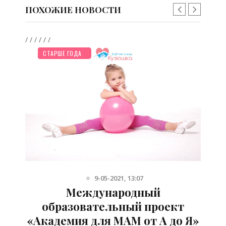
ПОХОЖИЕ НОВОСТИ
/
/
/
/
/
/
/
/
НОВОСТИ МИРА
ОТДЫХ
ДО ГОДА
ПЛАНИРОВАНИЕ
РЕБЕНОК
ЗДОРОВЬЕ
СТАРШЕ ГОДА
9-05-2021, 13:07
Международный
ая
образовательный проект
«Академия для МАМ от А до Я»