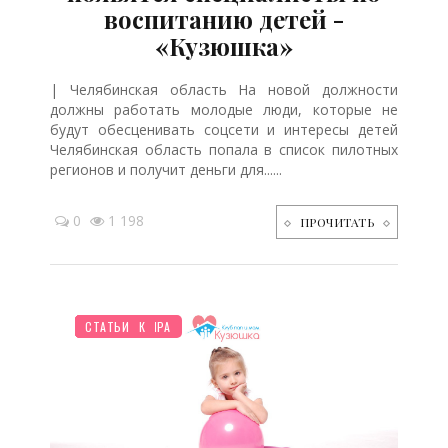
воспитанию детей -
«Кузюшка»
| Челябинская область На новой должности
должны работать молодые люди, которые не
будут обесценивать соцсети и интересы детей
Челябинская область попала в список пилотных
регионов и получит деньги для......
0
1 198
ПРОЧИТАТЬ
ОТДЫХ
ДО ГОДА
МУЛЬТФИЛЬМЫ
ПСИХОЛОГИЯ
ДОМ
НОВОСТИ МИРА
ШКОЛЬНИК
СТАТЬИ