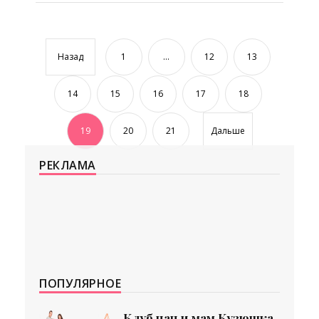
Назад
1
...
12
13
14
15
16
17
18
19
20
21
Дальше
РЕКЛАМА
ПОПУЛЯРНОЕ
Клуб пап и мам Кузюшка.