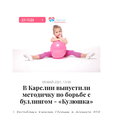
ОТДЫХ
ДЕТЯМ
ПЛАНИРОВАНИЕ
НОВОСТИ МИРА
ПСИХОЛОГИЯ
ПРАЗДНИКИ
ШКОЛЬНИК
ДО ГОДА
/
/
/
/
/
/
/
09-МАЙ-2021, 13:09
В Карелии выпустили
методичку по борьбе с
буллингом - «Кузюшка»
| Республика Карелия Сборник в формате PDF