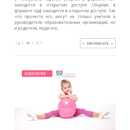
находится в открытом доступе Сборник в
формате пдф находится в открытом доступе. Так
что прочесть его могут не только учителя и
руководители образовательных организаций, но
и родители, педагоги...
0
1 397
ПРОЧИТАТЬ
НОВОСТИ МИРА
ПЛАНИРОВАНИЕ
ЖИЛЬЕ
ДЕТЯМ
ЗДОРОВЬЕ
СТАРШЕ ГОДА
РЕБЕНОК
ПСИХОЛОГИЯ