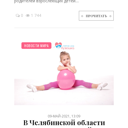
родителей взрослеющих детей....
0
1 744
ПРОЧИТАТЬ
ШКОЛЬНИК
ДЕТЯМ
СТАТЬИ
ПСИХОЛОГИЯ
НОВОСТИ МИРА
/
/
/
/
09-МАЙ-2021, 13:09
В Челябинской области