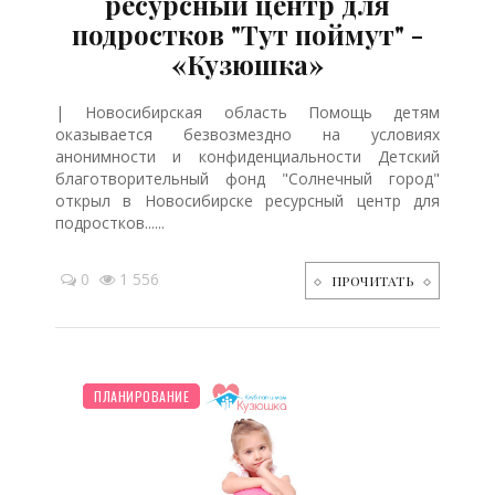
ресурсный центр для
подростков "Тут поймут" -
«Кузюшка»
| Новосибирская область Помощь детям
оказывается безвозмездно на условиях
анонимности и конфиденциальности Детский
благотворительный фонд "Солнечный город"
открыл в Новосибирске ресурсный центр для
подростков......
0
1 556
ПРОЧИТАТЬ
НОВОСТИ МИРА
ДЕТЯМ
РЕБЕНОК
ПРАЗДНИКИ
ПСИХОЛОГИЯ
ПЛАНИРОВАНИЕ