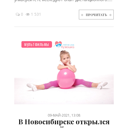
0
1 531
ПРОЧИТАТЬ
НОВОСТИ МИРА
ПОСЛЕ РОДОВ
СТАРШЕ ГОДА
ДО ГОДА
ОТДЫХ
ПЛАНИРОВАНИЕ
ПРАЗДНИКИ
ДЕТЯМ
ШКОЛЬНИК
ПСИХОЛОГИЯ
ЗДОРОВЬЕ
ЖИЛЬЕ
МУЛЬТФИЛЬМЫ
/
/
/
/
/
/
/
/
/
/
/
/
09-МАЙ-2021, 13:08
В Новосибирске открылся