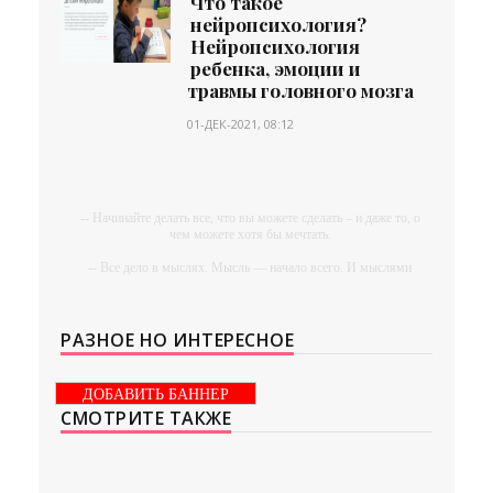
Что такое
нейропсихология?
Нейропсихология
ребенка, эмоции и
травмы головного мозга
01-ДЕК-2021, 08:12
-- Начинайте делать все, что вы можете сделать – и даже то, о
чем можете хотя бы мечтать.
-- Все дело в мыслях. Мысль — начало всего. И мыслями
можно управлять. И поэтому главное дело совершенствования:
работать над мыслями.
-- Идите уверенно по направлению к мечте. Живите той
РАЗНОЕ НО ИНТЕРЕСНОЕ
жизнью, которую вы сами себе придумали.
-- Самое большое богатство — это ум. Самая большая нищета
ДОБАВИТЬ БАННЕР
— глупость. Из всех страхов самый пугающий —
СМОТРИТЕ ТАКЖЕ
самолюбование.
-- Лучшее, что можно сделать с хорошим советом, это
пропустить его мимо ушей. Он никогда не бывает полезен
никому, кроме того, кто его дал.