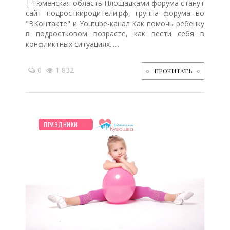
| Тюменская область Площадками форума станут
сайт подросткиродители.рф, группа форума во
"ВКонтакте" и Youtube-канал Как помочь ребенку
в подростковом возрасте, как вести себя в
конфликтных ситуациях......
0
1 832
ПРОЧИТАТЬ
НОВОСТИ МИРА
ПЛАНИРОВАНИЕ
КРАСОТА
ПОСЛЕ РОДОВ
СЕМЬЯ
ТВОРЧЕСТВО
ПСИХОЛОГИЯ
ЖИЛЬЕ
ПУТЕШЕСТВИЯ
ДЕТЯМ
ОТДЫХ
ЗДОРОВЬЕ
ПРАЗДНИКИ
/
/
/
/
/
/
/
/
/
/
/
/