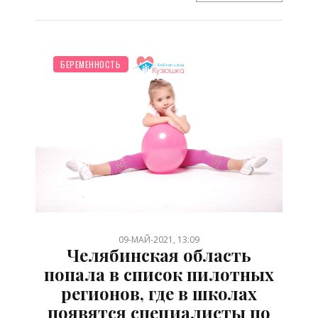
ПЛАНИРОВАНИЕ
ШКОЛЬНИК
НОВОСТИ МИРА
ДЕТЯМ
ПСИХОЛОГИЯ
ПРАЗДНИКИ
СЕМЬЯ
БЕРЕМЕННОСТЬ
/
/
/
/
/
/
/
09-МАЙ-2021, 13:09
Челябинская область
попала в список пилотных
регионов, где в школах
появятся специалисты по