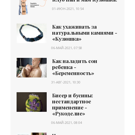
01-ИЮН-2021, 10:54
Как ухаживать за
натуральными камнями -
«Кузюшка»
06-МАЙ-2021, 07:58
Как наладить сон
ребенка -
«Беременность»
31-АВГ-2021, 10:30
Бисер и бусины:
нестандартное
применение -
«Рукоделие»
06-МАЙ-2021, 08:04