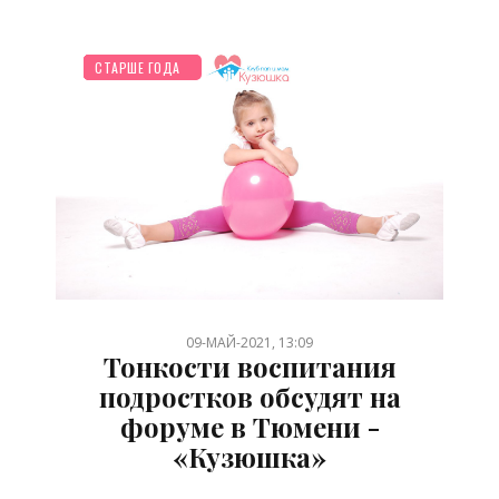
НОВОСТИ МИРА
ПЛАНИРОВАНИЕ
ПСИХОЛОГИЯ
ШКОЛЬНИК
ЖИЛЬЕ
ОТДЫХ
СТАРШЕ ГОДА
/
/
/
/
/
/
09-МАЙ-2021, 13:09
Тонкости воспитания
подростков обсудят на
форуме в Тюмени -
«Кузюшка»