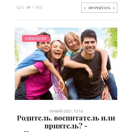
0
1 468
ПРОЧИТАТЬ
СЕМЬЯ
ПСИХОЛОГИЯ
/
09-МАЙ-2021, 13:18
Родитель, воспитатель или
приятель? -