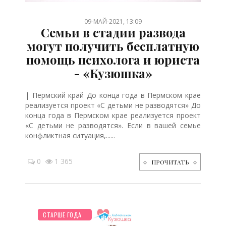
09-МАЙ-2021, 13:09
Семьи в стадии развода
могут получить бесплатную
помощь психолога и юриста
- «Кузюшка»
| Пермский край До конца года в Пермском крае
реализуется проект «С детьми не разводятся» До
конца года в Пермском крае реализуется проект
«С детьми не разводятся». Если в вашей семье
конфликтная ситуация,......
0
1 365
ПРОЧИТАТЬ
НОВОСТИ МИРА
БЕРЕМЕННОСТЬ
ОТДЫХ
ДЕТЯМ
ЗДОРОВЬЕ
ПСИХОЛОГИЯ
РЕБЕНОК
МУЛЬТФИЛЬМЫ
СТАРШЕ ГОДА