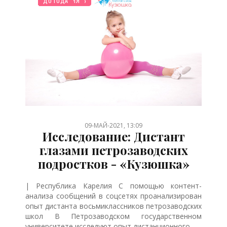
НОВОСТИ МИРА
ОТДЫХ
ТВОРЧЕСТВО
ЗДОРОВЬЕ
БЕРЕМЕННОСТЬ
ПРАЗДНИКИ
СЕМЬЯ
ЖИЛЬЕ
ДЕТЯМ
ШКОЛЬНИК
СТАТЬИ
ПСИХОЛОГИЯ
ДО ГОДА
/
/
/
/
/
/
/
/
/
/
/
/
09-МАЙ-2021, 13:09
Исследование: Дистант
глазами петрозаводских
подростков - «Кузюшка»
| Республика Карелия С помощью контент-
анализа сообщений в соцсетях проанализирован
опыт дистанта восьмиклассников петрозаводских
школ В Петрозаводском государственном
университете исследуют опыт дистанционного......