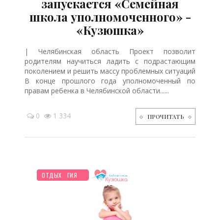
запускается «Семейная
школа уполномоченного» -
«Кузюшка»
| Челябинская область Проект позволит
родителям научиться ладить с подрастающим
поколением и решить массу проблемных ситуаций
В конце прошлого года уполномоченный по
правам ребенка в Челябинской области......
0
1 334
ПРОЧИТАТЬ
НОВОСТИ МИРА
ДО ГОДА
ТВОРЧЕСТВО
ПЛАНИРОВАНИЕ
ПОСЛЕ РОДОВ
ПСИХОЛОГИЯ
ОТДЫХ