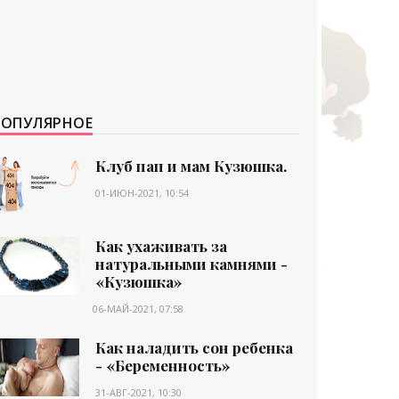
ПОПУЛЯРНОЕ
Клуб пап и мам Кузюшка.
01-ИЮН-2021, 10:54
Как ухаживать за
натуральными камнями -
«Кузюшка»
06-МАЙ-2021, 07:58
Как наладить сон ребенка
- «Беременность»
31-АВГ-2021, 10:30