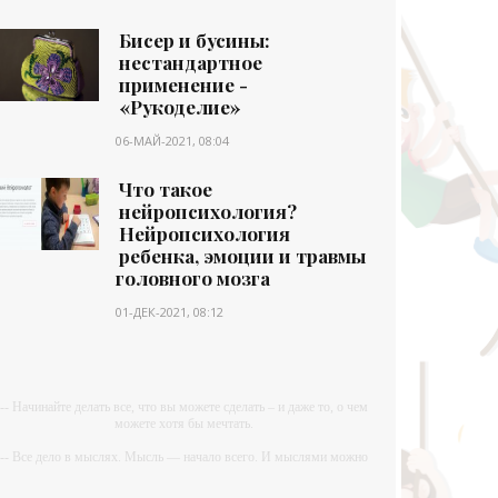
Бисер и бусины:
нестандартное
применение -
«Рукоделие»
06-МАЙ-2021, 08:04
Что такое
нейропсихология?
Нейропсихология
ребенка, эмоции и травмы
головного мозга
01-ДЕК-2021, 08:12
-- Начинайте делать все, что вы можете сделать – и даже то, о чем
можете хотя бы мечтать.
-- Все дело в мыслях. Мысль — начало всего. И мыслями можно
управлять. И поэтому главное дело совершенствования: работать
над мыслями.