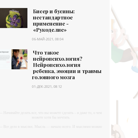
Бисер и бусины:
нестандартное
применение -
«Рукоделие»
06-МАЙ-2021, 08:04
Что такое
нейропсихология?
Нейропсихология
ребенка, эмоции и травмы
головного мозга
01-ДЕК-2021, 08:12
-- Начинайте делать все, что вы можете сделать – и даже то, о чем
можете хотя бы мечтать.
-- Все дело в мыслях. Мысль — начало всего. И мыслями можно
управлять. И поэтому главное дело совершенствования: работать
над мыслями.