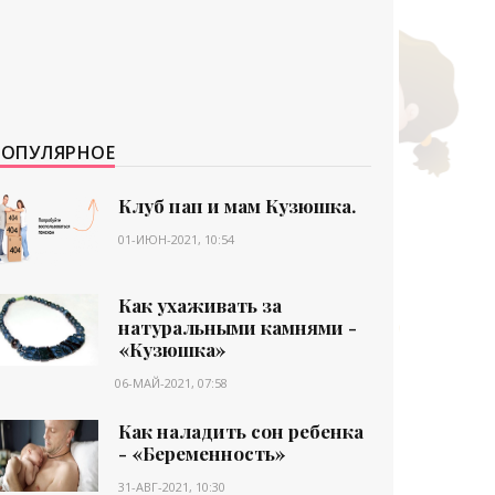
ПОПУЛЯРНОЕ
Клуб пап и мам Кузюшка.
01-ИЮН-2021, 10:54
Как ухаживать за
натуральными камнями -
«Кузюшка»
06-МАЙ-2021, 07:58
Как наладить сон ребенка
- «Беременность»
31-АВГ-2021, 10:30